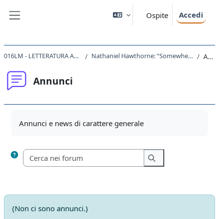
Vai al contenuto principale
Accedi
Ospite
Pannello laterale
016LM - LETTERATURA ANGLO-AMERICANA I 2024
Nathaniel Hawthorne: “Somewhere between the real world and fairy-land”
Annunci
Annunci
Aggregazione dei criteri
Annunci e news di carattere generale
Cerca nei forum
Cerca nei forum
(Non ci sono annunci.)