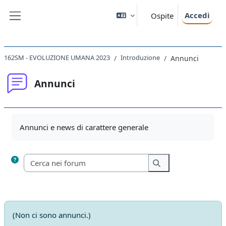
Vai al contenuto principale
Accedi
Ospite
Pannello laterale
162SM - EVOLUZIONE UMANA 2023
Introduzione
Annunci
Annunci
Aggregazione dei criteri
Annunci e news di carattere generale
Cerca nei forum
Cerca nei forum
(Non ci sono annunci.)