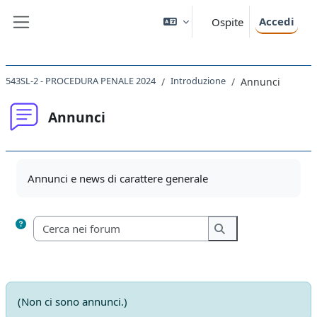
Vai al contenuto principale
Accedi
Ospite
Pannello laterale
543SL-2 - PROCEDURA PENALE 2024
Introduzione
Annunci
Annunci
Aggregazione dei criteri
Annunci e news di carattere generale
Cerca nei forum
Cerca nei forum
(Non ci sono annunci.)