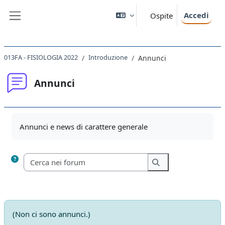
Vai al contenuto principale
Accedi
Ospite
Pannello laterale
013FA - FISIOLOGIA 2022
Introduzione
Annunci
Annunci
Aggregazione dei criteri
Annunci e news di carattere generale
Cerca nei forum
Cerca nei forum
(Non ci sono annunci.)