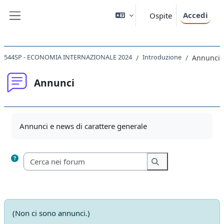
Vai al contenuto principale
Accedi
Ospite
Pannello laterale
544SP - ECONOMIA INTERNAZIONALE 2024
Introduzione
Annunci
Annunci
Aggregazione dei criteri
Annunci e news di carattere generale
Cerca nei forum
Cerca nei forum
(Non ci sono annunci.)