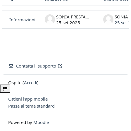
Stato
Elenco delle discussioni. Visualizzazione di 1 discussioni su 1
SONIA PRESTAMBURGO
Informazioni
25 set 2025
25 set 
Contatta il supporto
Ospite (
Accedi
)
Apri indice del corso
Ottieni l'app mobile
Passa al tema standard
Powered by
Moodle