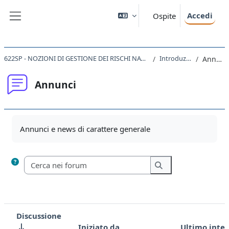
Vai al contenuto principale
Accedi
Ospite
Pannello laterale
622SP - NOZIONI DI GESTIONE DEI RISCHI NATURALI 2025
Introduzione
Annunci
Annunci
Aggregazione dei criteri
Annunci e news di carattere generale
Cerca nei forum
Cerca nei forum
Discussione
Iniziato da
Ultimo inte