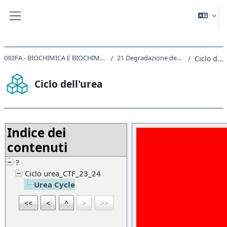
Vai al contenuto principale
Pannello laterale
092FA - BIOCHIMICA E BIOCHIMICA APPLICATA I 2022
21 Degradazione degli amminoacidi
Ciclo dell'urea
Ciclo dell'urea
Aggregazione dei criteri
Indice dei
contenuti
?
Ciclo urea_CTF_23_24
Urea Cycle
<<
<
^
>
>>