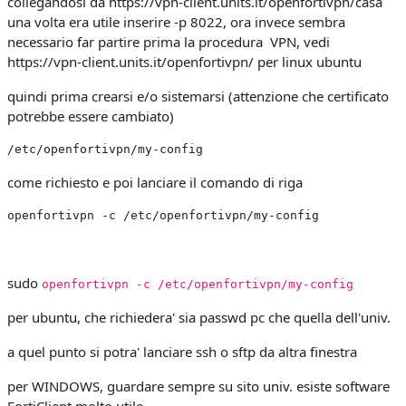
collegandosi da https://vpn-client.units.it/openfortivpn/casa
una volta era utile inserire -p 8022, ora invece sembra
necessario far partire prima la procedura VPN, vedi
https://vpn-client.units.it/openfortivpn/ per linux ubuntu
quindi prima crearsi e/o sistemarsi (attenzione che certificato
potrebbe essere cambiato)
/etc/openfortivpn/my-config
come richiesto e poi lanciare il comando di riga
openfortivpn -c /etc/openfortivpn/my-config
sudo
openfortivpn -c /etc/openfortivpn/my-config
per ubuntu, che richiedera' sia passwd pc che quella dell'univ.
a quel punto si potra' lanciare ssh o sftp da altra finestra
per WINDOWS, guardare sempre su sito univ. esiste software