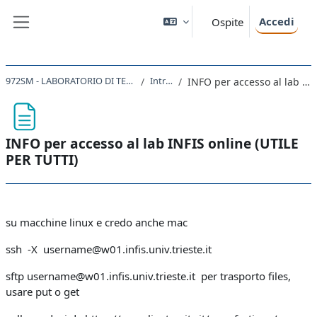
Vai al contenuto principale
Accedi
Ospite
Pannello laterale
972SM - LABORATORIO DI TECNOLOGIE ASTRONOMICHE 2020
Introduzione
INFO per accesso al lab INFIS online (UTILE PER TUTTI)
INFO per accesso al lab INFIS online (UTILE
PER TUTTI)
Aggregazione dei criteri
su macchine linux e credo anche mac
ssh -X username@w01.infis.univ.trieste.it
sftp username@w01.infis.univ.trieste.it per trasporto files,
usare put o get