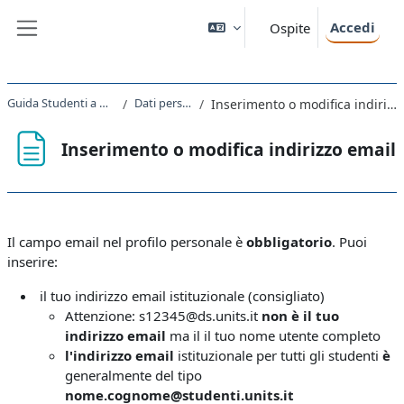
Vai al contenuto principale
Accedi
Ospite
Pannello laterale
Guida Studenti a Moodle
Dati personali
Inserimento o modifica indirizzo email
Inserimento o modifica indirizzo email
Aggregazione dei criteri
Il campo email nel profilo personale è
obbligatorio
. Puoi
inserire:
il tuo indirizzo email istituzionale (consigliato)
Attenzione: s12345@ds.units.it
non è
il tuo
indirizzo email
ma il il tuo nome utente completo
l'indirizzo email
istituzionale per tutti gli studenti
è
generalmente del tipo
nome.cognome@studenti.units.it