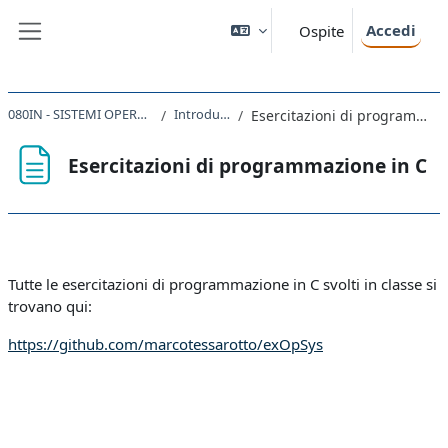
Vai al contenuto principale
Accedi
Ospite
Pannello laterale
080IN - SISTEMI OPERATIVI 2020
Introduzione
Esercitazioni di programmazione in C
Esercitazioni di programmazione in C
Aggregazione dei criteri
Tutte le esercitazioni di programmazione in C svolti in classe si
trovano qui:
https://github.com/marcotessarotto/exOpSys