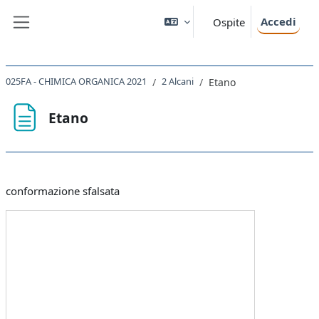
Vai al contenuto principale
Accedi
Ospite
Pannello laterale
025FA - CHIMICA ORGANICA 2021
2 Alcani
Etano
Etano
Aggregazione dei criteri
conformazione sfalsata