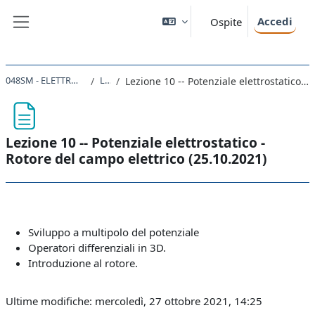
Vai al contenuto principale
Accedi
Ospite
Pannello laterale
048SM - ELETTROMAGNETISMO 2021
Lezioni
Lezione 10 -- Potenziale elettrostatico - Rotore del campo elettrico (25.10.2021)
Lezione 10 -- Potenziale elettrostatico -
Rotore del campo elettrico (25.10.2021)
Aggregazione dei criteri
Sviluppo a multipolo del potenziale
Operatori differenziali in 3D.
Introduzione al rotore.
Ultime modifiche: mercoledì, 27 ottobre 2021, 14:25