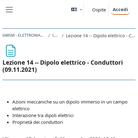
Vai al contenuto principale
Accedi
Ospite
Pannello laterale
048SM - ELETTROMAGNETISMO 2021
Lezioni
Lezione 14 -- Dipolo elettrico - Conduttori (09.11.2021)
Lezione 14 -- Dipolo elettrico - Conduttori
(09.11.2021)
Aggregazione dei criteri
Azioni meccaniche su un dipolo immerso in un campo
elettrico
Interazione tra dipoli elettrici
Proprietà dei conduttori