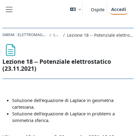
Vai al contenuto principale
Accedi
Ospite
Pannello laterale
048SM - ELETTROMAGNETISMO 2021
Lezioni
Lezione 18 -- Potenziale elettrostatico (23.11.2021)
Lezione 18 -- Potenziale elettrostatico
(23.11.2021)
Aggregazione dei criteri
Soluzione dell'equazione di Laplace in geometria
cartesiana.
Soluzione dell'equazione di Laplace in problemi a
simmetria sferica.