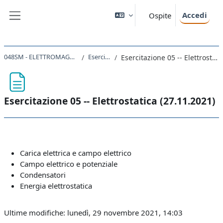
Vai al contenuto principale
Accedi
Ospite
Pannello laterale
048SM - ELETTROMAGNETISMO 2021
Esercitazioni
Esercitazione 05 -- Elettrostatica (27.11.2021)
Esercitazione 05 -- Elettrostatica (27.11.2021)
Aggregazione dei criteri
Carica elettrica e campo elettrico
Campo elettrico e potenziale
Condensatori
Energia elettrostatica
Ultime modifiche: lunedì, 29 novembre 2021, 14:03