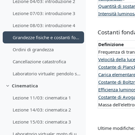
Lezione 04/03: introduzione 2
Quantità di sost
Lezione 07/03: introduzione 3
Intensità luminos
Lezione 08/03: introduzione 4
Costanti fond
Grandezze fisiche e costanti fondamentali
Definizione
Ordini di grandezza
Frequenza di tran
Velocità della luc
Cancellazione catastrofica
Costante di Planc
Laboratorio virtuale: pendolo semplice
Carica elementar
Costante di Bolt
Cinematica
Minimizza
Efficienza lumino
Costante di Avog
Lezione 11/03: cinematica 1
Massa dell'elettr
Lezione 14/03: cinematica 2
Lezione 15/03: cinematica 3
Ultime modifiche:
Laboratorio virtuale: moto di un proiettile