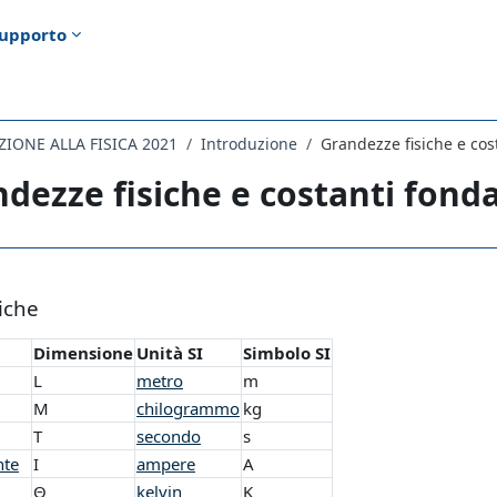
upporto
IONE ALLA FISICA 2021
Introduzione
Grandezze fisiche e cos
dezze fisiche e costanti fond
i criteri
iche
Dimensione
Unità SI
Simbolo SI
L
metro
m
M
chilogrammo
kg
T
secondo
s
nte
I
ampere
A
Θ
kelvin
K