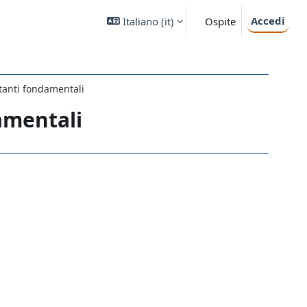
Accedi
Italiano ‎(it)‎
Ospite
tanti fondamentali
amentali