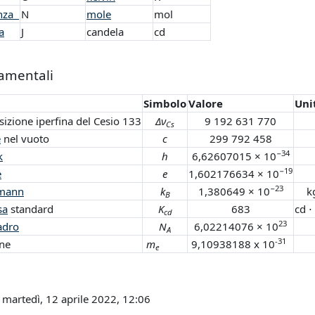
anza
N
mole
mol
a
J
candela
cd
amentali
Simbolo
Valore
Uni
sizione iperfina del Cesio
133
Δν
9 192 631 770
Cs
e
nel vuoto
c
299 792 458
−34
k
h
6,62607015 × 10
−19
e
e
1,602176634 × 10
−23
zmann
k
1,380649 × 10
k
B
sa
standard
K
683
cd ⋅ 
cd
23
adro
N
6,02214076 × 10
A
-31
one
m
9,10938188 x 10
e
 martedì, 12 aprile 2022, 12:06