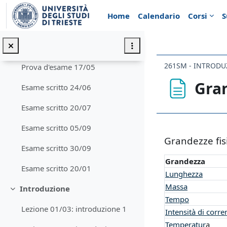
Vai al contenuto principale
Quesiti su wooclap
Home
Calendario
Corsi
S
Jupyter notebooks
Tutorato: materiali
261SM - INTRODUZ
Prova d'esame 17/05
Gran
Esame scritto 24/06
Esame scritto 20/07
Aggregazione de
Esame scritto 05/09
Grandezze fis
Esame scritto 30/09
Grandezza
Esame scritto 20/01
Lunghezza
Massa
Introduzione
Minimizza
Tempo
Lezione 01/03: introduzione 1
Intensità di corre
Temperatur
a