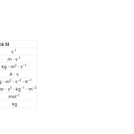
tà SI
-1
s
-1
m · s
2
−1
kg ⋅ m
⋅ s
A ⋅ s
2
−2
−1
g ⋅ m
⋅ s
⋅ K
3
−1
−2
sr ⋅ s
⋅ kg
⋅ m
-1
mol
kg