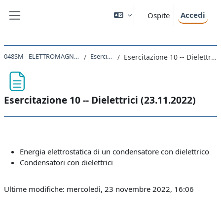
Vai al contenuto principale
Accedi
Ospite
Pannello laterale
048SM - ELETTROMAGNETISMO 2022
Esercitazioni
Esercitazione 10 -- Dielettrici (23.11.2022)
Esercitazione 10 -- Dielettrici (23.11.2022)
Aggregazione dei criteri
Energia elettrostatica di un condensatore con dielettrico
Condensatori con dielettrici
Ultime modifiche: mercoledì, 23 novembre 2022, 16:06