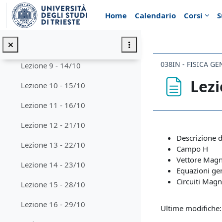
Vai al contenuto principale
Lezione 6 - 07/10
Home
Calendario
Corsi
S
Lezione 7 - 08/10
Lezione 8 - 09/10
038IN - FISICA GE
Lezione 9 - 14/10
Lezi
Lezione 10 - 15/10
Lezione 11 - 16/10
Aggregazione de
Lezione 12 - 21/10
Descrizione 
Lezione 13 - 22/10
Campo H
Vettore Magn
Lezione 14 - 23/10
Equazioni gen
Circuiti Magn
Lezione 15 - 28/10
Lezione 16 - 29/10
Ultime modifiche