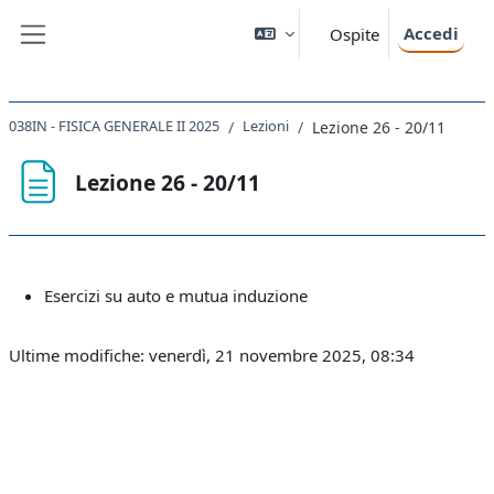
Vai al contenuto principale
Accedi
Ospite
Pannello laterale
038IN - FISICA GENERALE II 2025
Lezioni
Lezione 26 - 20/11
Lezione 26 - 20/11
Aggregazione dei criteri
Esercizi su auto e mutua induzione
Ultime modifiche: venerdì, 21 novembre 2025, 08:34