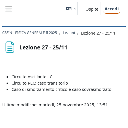
Vai al contenuto principale
Accedi
Ospite
Pannello laterale
038IN - FISICA GENERALE II 2025
Lezioni
Lezione 27 - 25/11
Lezione 27 - 25/11
Aggregazione dei criteri
Circuito oscillante LC
Circuito RLC: caso transitorio
Caso di smorzamento critico e caso sovrasmorzato
Ultime modifiche: martedì, 25 novembre 2025, 13:51