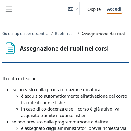
Vai al contenuto principale
Accedi
Ospite
Pannello laterale
Guida rapida per docenti a Moodle
Ruoli in Moodle
Assegnazione dei ruoli nei corsi
Assegnazione dei ruoli nei corsi
Aggregazione dei criteri
Il ruolo di teacher
se previsto dalla programmazione didattica
è acquisito automaticamente all'attivazione del corso
tramite il course fisher
in caso di co-docenza e se il corso è già attivo, va
acquisito tramite il course fisher
se non previsto dalla programmazione didattica
è assegnato dagli amministratori previa richiesta via