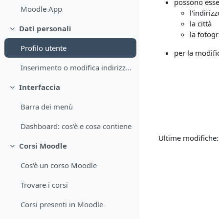
possono esse
Moodle App
l'indiriz
la città
Dati personali
Minimizza
la fotogr
Profilo utente
per la modific
Inserimento o modifica indirizzo email
Interfaccia
Minimizza
Barra dei menù
Dashboard: cos'è e cosa contiene
Ultime modifiche:
Corsi Moodle
Minimizza
Cos'è un corso Moodle
Trovare i corsi
Corsi presenti in Moodle