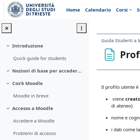
Vai al contenuto principale
Home
Calendario
Corsi
S
Guida Studenti a 
Introduzione
Minimizza
Prof
Quick guide for students
Nozioni di base per accedere a Moodle
Minimizza
Aggregazione de
Cos'è Moodle
Minimizza
Il profilo utente è
Moodle in breve
viene
creat
di ateneo)
Accesso a Moodle
Minimizza
nome e cogno
Accedere a Moodle
i dati come l
Problemi di accesso