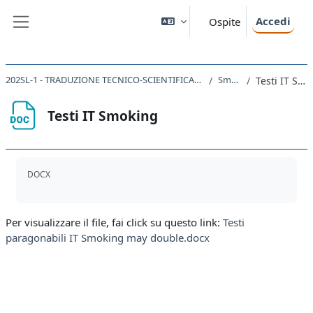
Vai al contenuto principale
Accedi
Ospite
Pannello laterale
202SL-1 - TRADUZIONE TECNICO-SCIENTIFICA INGLESE-ITALIANO 2019
Smoking
Testi IT Smoking
Testi IT Smoking
Aggregazione dei criteri
DOCX
Per visualizzare il file, fai click su questo link:
Testi
paragonabili IT Smoking may double.docx