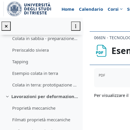
Vai al contenuto principale
Supercooled water
Home
Calendario
Corsi
S
Solidificazione
Crescita dendritica
066IN - TECNOLO
Colata in sabbia - preparazione forma
Ese
Preriscaldo siviera
Tapping
Aggregazione de
Esempio colata in terra
PDF
Colata in terra: prototipazione rapida
Per visualizzare il 
Lavorazioni per deformazione plastica
Minimizza
Proprietà meccaniche
Filmati proprietà meccaniche