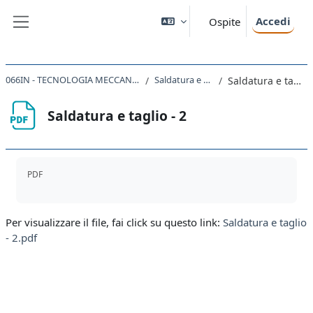
Vai al contenuto principale
Accedi
Ospite
Pannello laterale
066IN - TECNOLOGIA MECCANICA 2019
Saldatura e taglio
Saldatura e taglio - 2
Saldatura e taglio - 2
Aggregazione dei criteri
PDF
Per visualizzare il file, fai click su questo link:
Saldatura e taglio
- 2.pdf