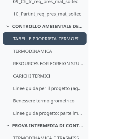
09_Ch_tr_req_pres_mat_soltec
10_Partint_req_pres_mat_soltec
CONTROLLO AMBIENTALE DEGLI EDIFICI
Minimizza
TABELLE PROPRIETA' TERMOFISICHE
TERMODINAMICA
RESOURCES FOR FOREIGN STUDENTS
CARICHI TERMICI
Linee guida per il progetto (agg. 24/042020)
Benessere termoigrometrico
Linee guida progetto: parte impiantistica
PROVA INTERMEDIA DI CONTROLLO AMBIENTALE DEGLI EDIFICI
Minimizza
TERMODINAMICA E TRASMISSIONE DEL CALORE