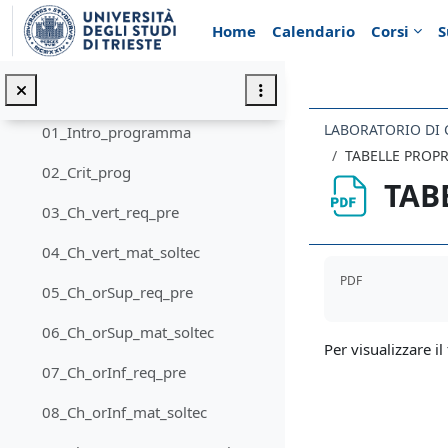
Vai al contenuto principale
Esercitazioni
Home
Calendario
Corsi
S
RISULTATI PROVETTA 01/06/2020
PROGETTO DI COMPONENTI EDILIZI
Minimizza
01_Intro_programma
TABELLE PROPR
02_Crit_prog
TAB
03_Ch_vert_req_pre
04_Ch_vert_mat_soltec
Aggregazione de
PDF
05_Ch_orSup_req_pre
06_Ch_orSup_mat_soltec
Per visualizzare il 
07_Ch_orInf_req_pre
08_Ch_orInf_mat_soltec