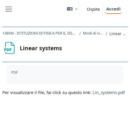
Vai al contenuto principale
Accedi
Ospite
Pannello laterale
138SM - ISTITUZIONI DI FISICA PER IL SISTEMA TERRA 2019/2020
Modi di vibrazione
Linear systems
Linear systems
Aggregazione dei criteri
PDF
Per visualizzare il file, fai click su questo link:
Lin_systems.pdf