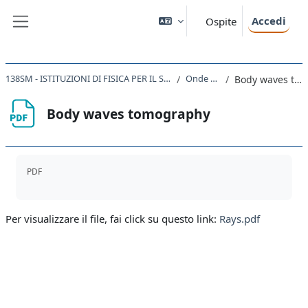
Vai al contenuto principale
Accedi
Ospite
Pannello laterale
138SM - ISTITUZIONI DI FISICA PER IL SISTEMA TERRA 2019/2020
Onde sismiche
Body waves tomography
Body waves tomography
Aggregazione dei criteri
PDF
Per visualizzare il file, fai click su questo link:
Rays.pdf