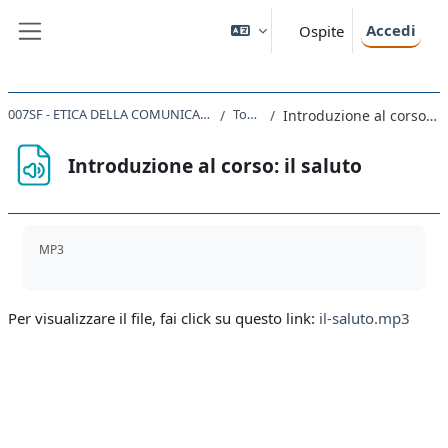
Vai al contenuto principale
Accedi
Ospite
Pannello laterale
007SF - ETICA DELLA COMUNICAZIONE 2019
Topic 1
Introduzione al corso: il saluto
Introduzione al corso: il saluto
Aggregazione dei criteri
MP3
Per visualizzare il file, fai click su questo link:
il-saluto.mp3