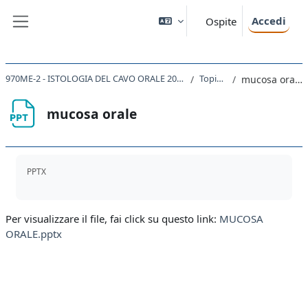
Vai al contenuto principale
Accedi
Ospite
Pannello laterale
970ME-2 - ISTOLOGIA DEL CAVO ORALE 2019
Topic 1
mucosa orale
mucosa orale
Aggregazione dei criteri
PPTX
Per visualizzare il file, fai click su questo link:
MUCOSA
ORALE.pptx