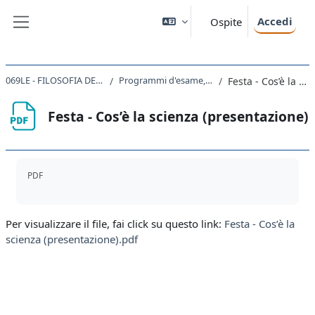
Vai al contenuto principale
Accedi
Ospite
Pannello laterale
069LE - FILOSOFIA DELLA SCIENZA E LOGICA 2019
Programmi d'esame, dispensa e materiali didattici
Festa - Cos’è la scienza (presentazione)
Festa - Cos’è la scienza (presentazione)
Aggregazione dei criteri
PDF
Per visualizzare il file, fai click su questo link:
Festa - Cos’è la
scienza (presentazione).pdf