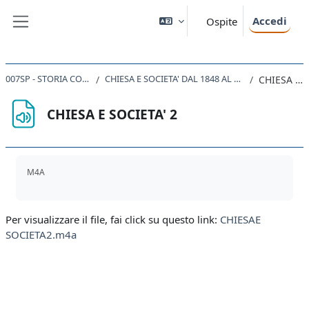
Vai al contenuto principale
Accedi
Ospite
Pannello laterale
007SP - STORIA CONTEMPORANEA 2019
CHIESA E SOCIETA' DAL 1848 AL CONCILIO ECUMENICO VATICANO II
CHIESA E SOCIETA' 2
CHIESA E SOCIETA' 2
Aggregazione dei criteri
M4A
Per visualizzare il file, fai click su questo link:
CHIESAE
SOCIETA2.m4a