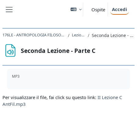
Vai al contenuto principale
Accedi
Ospite
Pannello laterale
176LE - ANTROPOLOGIA FILOSOFICA 2019
Lezione II
Seconda Lezione - Parte C
Seconda Lezione - Parte C
Aggregazione dei criteri
MP3
Per visualizzare il file, fai click su questo link:
II Lezione C
AntFil.mp3