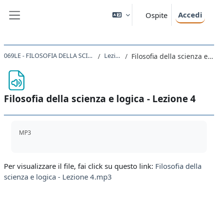
Vai al contenuto principale
Accedi
Ospite
Pannello laterale
069LE - FILOSOFIA DELLA SCIENZA E LOGICA 2019
Lezioni 1-5
Filosofia della scienza e logica - Lezione 4
Filosofia della scienza e logica - Lezione 4
Aggregazione dei criteri
MP3
Per visualizzare il file, fai click su questo link:
Filosofia della
scienza e logica - Lezione 4.mp3