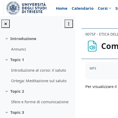
Vai al contenuto principale
Home
Calendario
Corsi
S
007SF - ETICA D
Introduzione
Minimizza
Com
Annunci
Topic 1
Minimizza
Aggregazione de
MP3
Introduzione al corso: il saluto
Ortega: Meditazione sul saluto
Per visualizzare il 
Topic 2
Minimizza
Sfere e forme di comunicazione
Topic 3
Minimizza