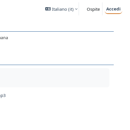
Accedi
Italiano ‎(it)‎
Ospite
mana
mp3