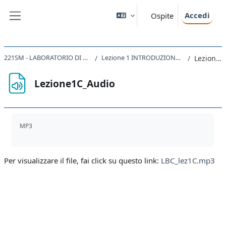
Vai al contenuto principale
Accedi
Ospite
Pannello laterale
221SM - LABORATORIO DI BIOLOGIA CELLULARE 2019
Lezione 1 INTRODUZIONE ALLE COLTURE CELLULARI
Lezione1C_Audio
Lezione1C_Audio
Aggregazione dei criteri
MP3
Per visualizzare il file, fai click su questo link:
LBC_lez1C.mp3