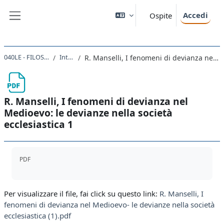
Vai al contenuto principale
Accedi
Ospite
Pannello laterale
040LE - FILOSOFIA MORALE 2019
Introduzione
R. Manselli, I fenomeni di devianza nel Medioevo: le devianze nella società ecclesiastica 1
R. Manselli, I fenomeni di devianza nel
Medioevo: le devianze nella società
ecclesiastica 1
Aggregazione dei criteri
PDF
Per visualizzare il file, fai click su questo link:
R. Manselli, I
fenomeni di devianza nel Medioevo- le devianze nella società
ecclesiastica (1).pdf