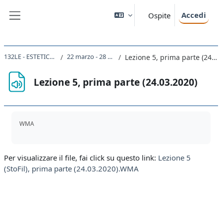
Vai al contenuto principale
Accedi
Ospite
Pannello laterale
132LE - ESTETICA 2019
22 marzo - 28 marzo
Lezione 5, prima parte (24.03.2020)
Lezione 5, prima parte (24.03.2020)
Aggregazione dei criteri
WMA
Per visualizzare il file, fai click su questo link:
Lezione 5
(StoFil), prima parte (24.03.2020).WMA