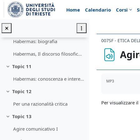
Vai al contenuto principale
Topic 9
Minimizza
Home
Calendario
Corsi
S
I caratteri dell'etica del discorso
Topic 10
Minimizza
007SF - ETICA D
Habermas: biografia
Agi
Habermas, Il discorso filosofico della modernità
Topic 11
Minimizza
Aggregazione de
Habermas: conoscenza e interesse
MP3
Topic 12
Minimizza
Per visualizzare il 
Per una razionalità critica
Topic 13
Minimizza
Agire comunicativo I