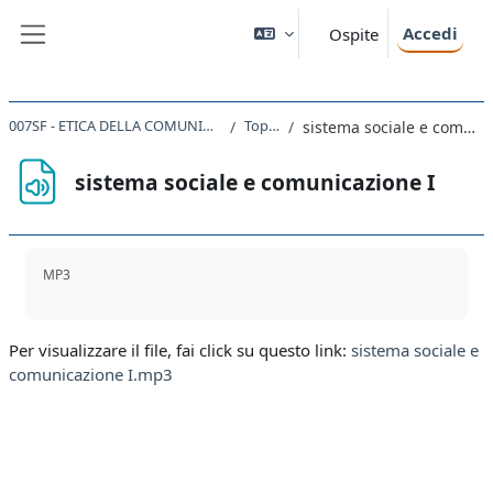
Vai al contenuto principale
Accedi
Ospite
Pannello laterale
007SF - ETICA DELLA COMUNICAZIONE 2019
Topic 16
sistema sociale e comunicazione I
sistema sociale e comunicazione I
Aggregazione dei criteri
MP3
Per visualizzare il file, fai click su questo link:
sistema sociale e
comunicazione I.mp3