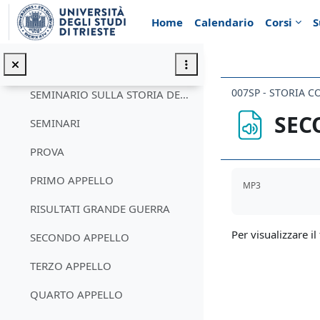
Vai al contenuto principale
Home
Calendario
Corsi
S
FORUM
Minimizza
007SP - STORIA 
SEMINARIO SULLA STORIA DELLA CHIESA
SEC
SEMINARI
PROVA
Aggregazione de
PRIMO APPELLO
MP3
RISULTATI GRANDE GUERRA
Per visualizzare il 
SECONDO APPELLO
TERZO APPELLO
QUARTO APPELLO