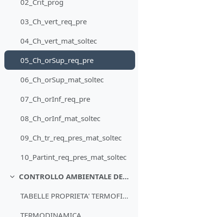
02_Crit_prog
03_Ch_vert_req_pre
04_Ch_vert_mat_soltec
05_Ch_orSup_req_pre
06_Ch_orSup_mat_soltec
07_Ch_orInf_req_pre
08_Ch_orInf_mat_soltec
09_Ch_tr_req_pres_mat_soltec
10_Partint_req_pres_mat_soltec
CONTROLLO AMBIENTALE DEGLI EDIFICI
Minimizza
TABELLE PROPRIETA' TERMOFISICHE
TERMODINAMICA