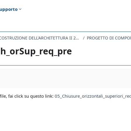
upporto
LABORATORIO DI COSTRUZIONE DELL'ARCHITETTURA II 2020
PROGETTO DI COMPON
Ch_orSup_req_pre
i criteri
file, fai click su questo link:
05_Chiusure_orizzontali_superiori_req