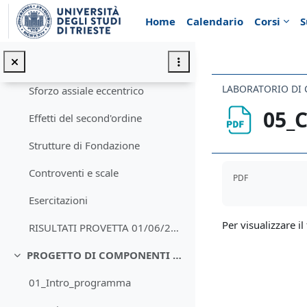
Vai al contenuto principale
Progetto e verifica di elementi inflessi
Home
Calendario
Corsi
S
Taglio nel calcestruzzo
Le travi inflesse - problemi particolari
Sforzo assiale eccentrico
05_
Effetti del second'ordine
Strutture di Fondazione
Aggregazione de
Controventi e scale
PDF
Esercitazioni
Per visualizzare il 
RISULTATI PROVETTA 01/06/2020
PROGETTO DI COMPONENTI EDILIZI
Minimizza
01_Intro_programma