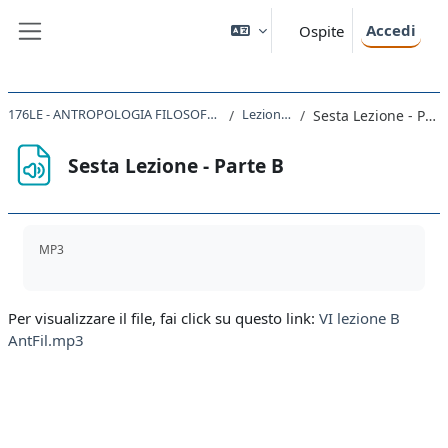
Vai al contenuto principale
Accedi
Ospite
Pannello laterale
176LE - ANTROPOLOGIA FILOSOFICA 2019
Lezione VI
Sesta Lezione - Parte B
Sesta Lezione - Parte B
Aggregazione dei criteri
MP3
Per visualizzare il file, fai click su questo link:
VI lezione B
AntFil.mp3