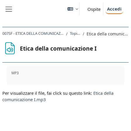
Vai al contenuto principale
Accedi
Ospite
Pannello laterale
007SF - ETICA DELLA COMUNICAZIONE 2019
Topic 19
Etica della comunicazione I
Etica della comunicazione I
Aggregazione dei criteri
MP3
Per visualizzare il file, fai click su questo link:
Etica della
comunicazione I.mp3