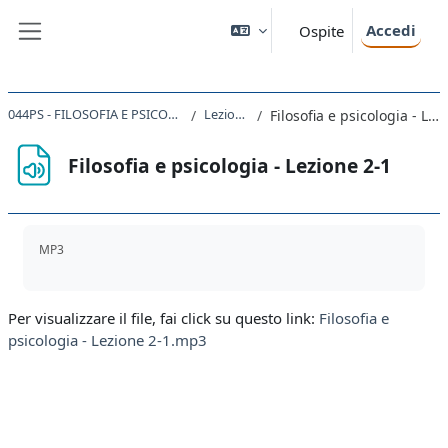
Vai al contenuto principale
Accedi
Ospite
Pannello laterale
044PS - FILOSOFIA E PSICOLOGIA 2019
Lezioni 1-5
Filosofia e psicologia - Lezione 2-1
Filosofia e psicologia - Lezione 2-1
Aggregazione dei criteri
MP3
Per visualizzare il file, fai click su questo link:
Filosofia e
psicologia - Lezione 2-1.mp3