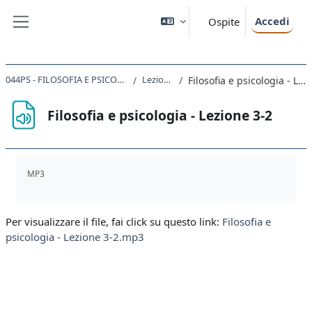
Vai al contenuto principale
Accedi
Ospite
Pannello laterale
044PS - FILOSOFIA E PSICOLOGIA 2019
Lezioni 1-5
Filosofia e psicologia - Lezione 3-2
Filosofia e psicologia - Lezione 3-2
Aggregazione dei criteri
MP3
Per visualizzare il file, fai click su questo link:
Filosofia e
psicologia - Lezione 3-2.mp3