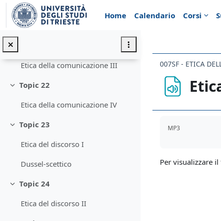
Vai al contenuto principale
Etica della comunicazione II
Home
Calendario
Corsi
S
Argomentare
Topic 21
Minimizza
007SF - ETICA D
Etica della comunicazione III
Etic
Topic 22
Minimizza
Etica della comunicazione IV
Aggregazione de
Topic 23
MP3
Minimizza
Etica del discorso I
Per visualizzare il 
Dussel-scettico
Topic 24
Minimizza
Etica del discorso II