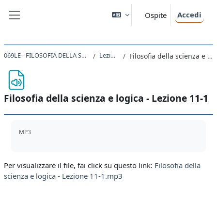
Vai al contenuto principale
Accedi
Ospite
Pannello laterale
069LE - FILOSOFIA DELLA SCIENZA E LOGICA 2019
Lezioni 11-15
Filosofia della scienza e logica - Lezione 11-1
Filosofia della scienza e logica - Lezione 11-1
Aggregazione dei criteri
MP3
Per visualizzare il file, fai click su questo link:
Filosofia della
scienza e logica - Lezione 11-1.mp3