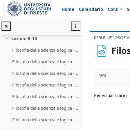
Vai al contenuto principale
Filosofia della scienza e logica - Lezione 4
Home
Calendario
Corsi
S
Filosofia della scienza e logica - Lezione 5
Filosofia della scienza e logica - Lezione 3
069LE - FILOSOFI
Lezioni 6-10
Minimizza
Filo
Filosofia della scienza e logica - Lezione 6
Filosofia della scienza e logica - Lezione 7
Aggregazione de
Filosofia della scienza e logica - Lezione 8-2
MP3
Filosofia della scienza e logica - Lezione 8-1
Per visualizzare il 
Filosofia della scienza e logica - Lezione 9-1
Filosofia della scienza e logica - Lezione 9-2
Filosofia della scienza e logica - Lezione 10-1