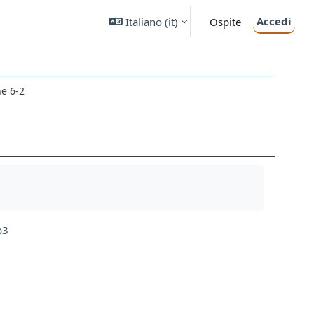
Accedi
Italiano ‎(it)‎
Ospite
ne 6-2
p3