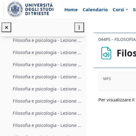
Vai al contenuto principale
Grunbaum - Psicoanalisi; obiezioni e risposte (pp. 1-55)
Home
Calendario
Corsi
S
Lezioni 1-5
Minimizza
Filosofia e psicologia - Lezione 1-1
044PS - FILOSOFI
Filosofia e psicologia - Lezione 1-2
Filo
Filosofia e psicologia - Lezione 2-1
Filosofia e psicologia - Lezione 2-2
Aggregazione de
Filosofia e psicologia - Lezione 3-1
MP3
Filosofia e psicologia - Lezione 3-2
Per visualizzare il 
Filosofia e psicologia - Lezione 4-1
Filosofia e psicologia - Lezione 4-2
Filosofia e psicologia - Lezione 5-1